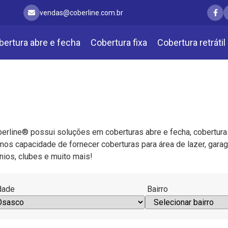
vendas@coberline.com.br
bertura abre e fecha
Cobertura fixa
Cobertura retrátil
erline® possui soluções em coberturas abre e fecha, coberturas r
mos capacidade de fornecer coberturas para área de lazer, garag
ios, clubes e muito mais!
dade
Bairro