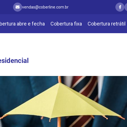
vendas@coberline.com.br
bertura abre e fecha
Cobertura fixa
Cobertura retrátil
esidencial